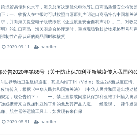
升跨境贸易便利化水平，海关总署决定优化电池等进口商品质量安全检验
如下：一、收货人在申报时可以按照自愿原则声明进口商品符合中国相关
要求，并向海关提交电子版或纸质《企业质量安全自我声明》。二、对收
声明》的进口商品，海关实施合格评定时，重点现场验核货物规格型号与
国强制性产品认证的商品同时验核货
期
2020-09-11
handler
部公告2020年第88号（关于防止保加利亚新城疫传入我国的
方向世界动物卫生组织通报，其境内维丁州（Vidin）发生2起新城疫疫情
止疫情传入，根据《中华人民共和国海关法》《中华人民共和国进出境动
的规定，现公告如下： 一、禁止直接或间接从保加利亚维丁州输入禽
递或携带来自保加利亚维丁州的禽及其产品入境。一经发现，一律作退
舶、航空器等运输工具上，如发现有来自保
期
2020-08-31
handler