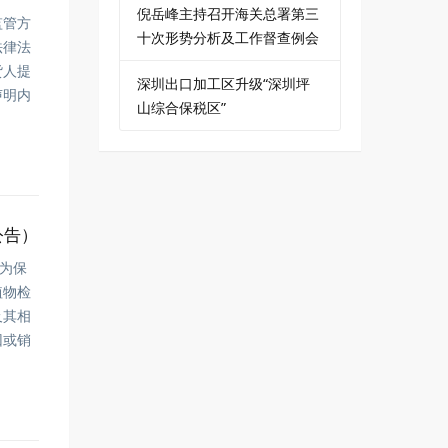
倪岳峰主持召开海关总署第三
监管方
十次形势分析及工作督查例会
法律法
货人提
深圳出口加工区升级“深圳坪
声明内
山综合保税区”
公告）
。为保
植物检
及其相
回或销